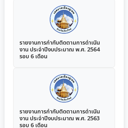
หลักเกณฑ์การรับทรัพย์สินหรือประโยชน์อื่นใดโดย
รายงานผลการดำเนินการองค์กรสุขภาวะ
การประเมินความเสี่ยงการทุจริต
ธรรมจรรยาของเจ้าพนักงานของรัฐ
มาตรการส่งเสริมความโปร่งใสในการจัดซื้อ/จ้าง
รายรับ-รายจ่ายประจำเดือน
ข้อมูลการดำเนินงานอื่นๆ
มติกทจ.เชียงใหม่
รายงานผลการดำเนินการตามแผนบริหารจัดการความ
มาตรการป้องกันการรับสินบน
เสี่ยงการทุจริต
งบแสดงฐานะการเงินประจำปี
รายงานการประเมินประสิทธิภาพของ อปท. (LPA)
รายงานการประชุมต่างๆ
มาตรการเผยแพร่ข้อมูลสาธารณะ
การเสริมสร้างวัฒนธรรมองค์กร
รายงานอื่นๆ
รายงานการกำกับติดตามการดำเนิน
การส่งเสริมคุณธรรมและการป้องกันการทุจริต
รายงานการประชุมพนักงาน
โครงการอนุรักษ์พันธุกรรมพืชฯ
งาน ประจำปีงบประมาณ พ.ศ. 2564
รายงานผลการดำเนินการตามแผนการส่งเสริมวินัย
รายงานผลการตรวจสอบงบการเงิน
รอบ 6 เดือน
การประชุมพิจารณาการทบทวน เทศบัญญัติเทศบาล
งานที่ 1 งานปกปักทรัพยากรท้องถิ่น
การบริหารจัดการสิ่งแวดล้อม
มาตรการตรวจสอบการใช้ดุลยพินิจ
งานที่ 2 การสำรวจเก็บข้อมูลทรัพยากรท้องถิ่น
Green Office
งานตรวจสอบภายใน
เจตจำนงสุจริตของผู้บริหาร
งานที่ 3 งานปลูกปักรักษาทรัพยากรท้องถิ่น
เมืองสิ่งแวดล้อมยั่งยืน
เจตจำนงทางการเมืองการต่อต้านการทุจริตของผู้
การตรวจสอบภายใน
งานกิจการสภาฯ
บริหาร
งานที่ 5 งานศูนย์ข้อมูลทรัพยากรท้องถิ่น
การควบคุมภายใน
รายงานการกำกับติดตามการดำเนิน
รายงานการประชุมสภาเทศบาล
งานประชาสัมพันธ์และการท่องเที่ยว
เจตนารมณ์การป้องกันและต่อต้านการทุจริตคอร์ชั่น
งาน ประจำปีงบประมาณ พ.ศ. 2563
งานที่ 4 อนุรักษ์และใช้ประโยชน์จากทรัพยากรท้องถิ่น
การบริหารความเสี่ยง
รอบ 6 เดือน
การเรียกประชุมสภาฯ