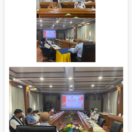
รวบรวมวีดิทัศน์และสื่อประชาสัมพันธ์อาเซียนปี ๒๕๖๒
การเลือกตั้งท้องถิ่น
เอกสารดาวน์โหลด: กองการศึกษาฯ
บัญชีราคาประเมินทุนทรัพย์ (ห้องชุด) ภ.ด.ส.2
เอกสารดาวน์โหลด: กองการเจ้าหน้าที่
งานทะเบียนราษฎร
บัญชีราคาประเมินทุนทรัพย์ ภ.ด.ส.1 และ ภ.ด.ส.2
เอกสารดาวน์โหลด: กองยุทธศาสตร์และงบประมาณ
ประกาศอื่น ๆ
งานรักษาความสะอาดและจัดเก็บมูลฝอย
งานป้องกันและบรรเทาสาธารณภัย