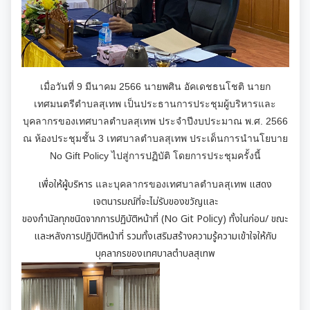
มุม KM การจัดการความรู้
มาตรฐานกำหนดตำแหน่ง
การให้บริการประชาชน
สรุปผลการประชุม ก.จ. ก.ท. และ ก.อบต.
คู่มือหรือแนวทางการขอรับบริการสำหรับประชาชน
เทศบัญญัติงบประมาณรายจ่าย
เมื่อวันที่ 9 มีนาคม 2566 นายพศิน อัคเดชธนโชติ นายก
มติ ก.ท.จ.เชียงใหม่
เทศมนตรีตำบลสุเทพ เป็นประธานการประชุมผู้บริหารและ
ข้อมูลสถิติการให้บริการ
บุคลากรของเทศบาลตำบลสุเทพ ประจำปีงบประมาณ พ.ศ. 2566
โอนงบประมาณรายจ่ายประจำปี
การเลื่อนขั้นเงินเดือน
ณ ห้องประชุมชั้น 3 เทศบาลตำบลสุเทพ ประเด็นการนำนโยบาย
รายงานผลการสำรวจความพึงพอใจการให้บริการ
No Gift Policy ไปสู่การปฏิบัติ โดยการประชุมครั้งนี้
โอนงบประมาณรายจ่ายประจำปี
การจัดซื้อจัดจ้างหรือการจัดหาพัสดุ
สวัสดิการพนักงานส่วนท้องถิ่น
E-SERVICE
เพื่อให้ผู้บริหาร
แสดง
และบุคลากรของเทศบาลตำบลสุเทพ
แผนการใช้จ่ายงบประมาณประจำปี
แผนการจัดซื้อจัดจ้างหรือแผนการจัดหาพัสดุ
เจตนารมณ์ที่จะไม่รับของขวัญและ
แผนอัตรากำลัง 3 ปี
ความรู้เกี่ยวกับการแต่งเครื่องแบบข้าราชการ
นโยบายคุ้มครองข้อมูลส่วนบุคคล
ของกำนัลทุกชนิดจากการปฏิบัติหน้าที่ (No Git Policy) ทั้งในก่อน/ ขณะ
รายงานการใช้จ่ายงบประมาณประจำปี รอบ 6 เดือน
สรุปผลการจัดซื้อจัดจ้าง หรือการจัดหาพัสดุรายเดือน
และหลังการปฏิบัติหน้าที่ รวมทั้งเสริมสร้างความรู้ความเข้าใจให้กับ
หลักเกณฑ์การลา
การบริหารและพัฒนาทรัพยากรบุคคล
บุคลากรของเทศบาลตำบลสุเทพ
รายงานผลการใช้จ่ายงบประมาณประจำปี
รายงานผลการจัดซื้อจัดจ้าง หรือการจัดหาพัสดุประจำปี
หลักเกณฑ์การคัดเลือกเข้ารับการอบรม
หลักเกณฑ์การบริหารและพัฒนาทรัพยากรบุคคล
การป้องกันการทุจริต
รายการการจัดซื้อจัดจ้างหรือการจัดหาพัสดุ (งบลงทุน)