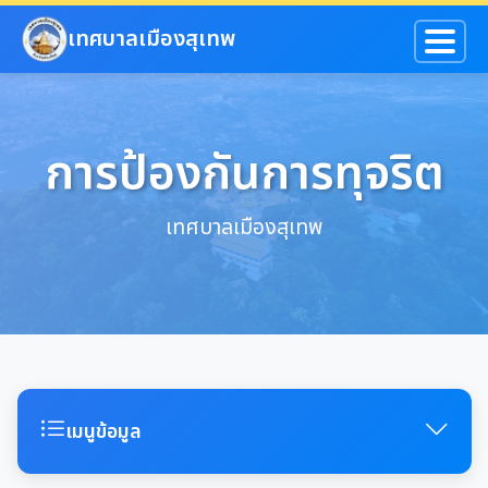
ข้ามไปยังเนื้อหาหลัก
เทศบาลเมืองสุเทพ
การป้องกันการทุจริต
เทศบาลเมืองสุเทพ
เมนูข้อมูล