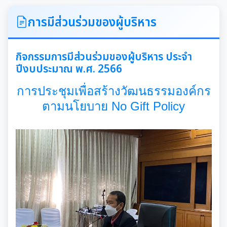
ITA
การมีส่วนร่วมของผู้บริหาร
คำแถลงนโยบายนายกเทศมนตรีเมืองสุเทพ
กิจกรรมการมีส่วนร่วมของผู้บริหาร ประจำ
ปีงบประมาณ พ.ศ. 2566
ข้อมูลทั่วไปเกี่ยวกับเทศบาล
การประชุมเพื่อสร้างวัฒนธรรมองค์กร
ประวัติความเป็นมา
แผนพัฒนาท้องถิ่น
ตามนโยบาย No Gift Policy
อำนาจหน้าที่ของเทศบาล
แผนการดำเนินงาน
แผนดำเนินงานประจำปี
รายงานการติดตามและประเมินผลแผนพัฒนาท้องถิ่น
ประจำปี
รายงานการกำกับติดตามการดำเนินงานประจำปีรอบ 6
เดือน
คู่มือหรือมาตรฐานการปฏิบัติงาน
รายงานผลการดำเนินงานประจำปี