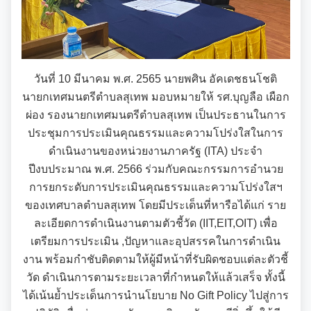
รายงานผลการดำเนินการเพื่อส่งเสริมคุณธรรมและ
รายงานผลการดำเนินงานตามนโยบาย No Gift
กฏหมายที่เกี่ยวข้อง
ความโปร่งใสภายในหน่วยงานประจำปี
Policy
มาตรการให้ผู้มีส่วนได้เสียมีส่วนร่วม
รายงานทางการเงิน
หลักเกณฑ์การรับทรัพย์สินหรือประโยชน์อื่นใดโดย
วันที่ 10 มีนาคม พ.ศ. 2565 นายพศิน อัคเดชธนโชติ
ธรรมจรรยาของเจ้าพนักงานของรัฐ
มาตรการส่งเสริมความโปร่งใสในการจัดซื้อ/จ้าง
รายรับ-รายจ่ายประจำเดือน
ข้อมูลการดำเนินงานอื่นๆ
นายกเทศมนตรีตำบลสุเทพ มอบหมายให้ รศ.บุญลือ เผือก
ผ่อง รองนายกเทศมนตรีตำบลสุเทพ เป็นประธานในการ
มาตรการป้องกันการรับสินบน
งบแสดงฐานะการเงินประจำปี
รายงานการประเมินประสิทธิภาพของ อปท. (LPA)
ประชุมการประเมินคุณธรรมและความโปร่งใสในการ
รายงานการประชุมต่างๆ
ดำเนินงานของหน่วยงานภาครัฐ (ITA) ประจำ
มาตรการเผยแพร่ข้อมูลสาธารณะ
รายงานอื่นๆ
การส่งเสริมคุณธรรมและการป้องกันการทุจริต
ปีงบประมาณ พ.ศ. 2566 ร่วมกับคณะกรรมการอำนวย
รายงานการประชุมพนักงาน
โครงการอนุรักษ์พันธุกรรมพืชฯ
การยกระดับการประเมินคุณธรรมและความโปร่งใสฯ
รายงานผลการตรวจสอบงบการเงิน
ของเทศบาลตำบลสุเทพ โดยมีประเด็นที่หารือได้แก่ ราย
การประชุมพิจารณาการทบทวน เทศบัญญัติเทศบาล
งานที่ 1 งานปกปักทรัพยากรท้องถิ่น
การบริหารจัดการสิ่งแวดล้อม
ละเอียดการดำเนินงานตามตัวชี้วัด (IIT,EIT,OIT) เพื่อ
เตรียมการประเมิน ,ปัญหาและอุปสรรคในการดำเนิน
งานที่ 2 การสำรวจเก็บข้อมูลทรัพยากรท้องถิ่น
Green Office
งานตรวจสอบภายใน
งาน พร้อมกำชับติดตามให้ผู้มีหน้าที่รับผิดชอบแต่ละตัวชี้
วัด ดำเนินการตามระยะเวลาที่กำหนดให้แล้วเสร็จ ทั้งนี้
งานที่ 3 งานปลูกปักรักษาทรัพยากรท้องถิ่น
เมืองสิ่งแวดล้อมยั่งยืน
การตรวจสอบภายใน
ได้เน้นย้ำประเด็นการนำนโยบาย No Gift Policy ไปสู่การ
งานกิจการสภาฯ