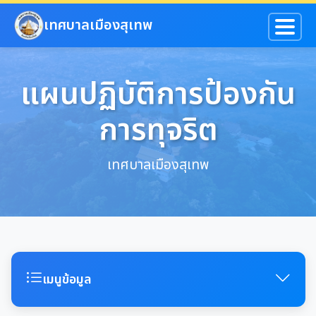
ข้ามไปยังเนื้อหาหลัก
เทศบาลเมืองสุเทพ
แผนปฏิบัติการป้องกัน
การทุจริต
เทศบาลเมืองสุเทพ
เมนูข้อมูล