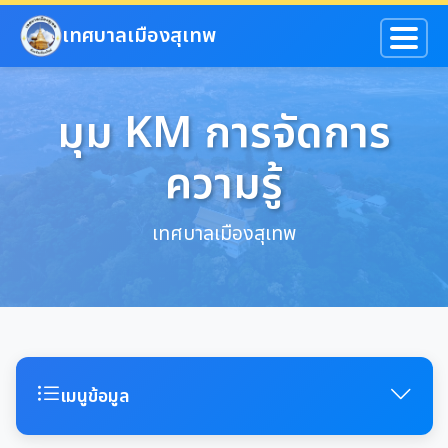
ข้ามไปยังเนื้อหาหลัก
เทศบาลเมืองสุเทพ
มุม KM การจัดการ
ความรู้
เทศบาลเมืองสุเทพ
เมนูข้อมูล