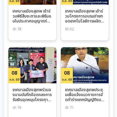
ก.ค. 69
ก.ค. 69
เทศบาลเมืองสุเทพ เข้าร่
เทศบาลเมืองสุเทพ เข้าร่
วมพิธีสืบชะตาและพิธีมอ
วมโครงการอบรมถ่ายท
บใบประกาศอนุญาตก่อส
อดเทคโนโลยีการผลิตแ
ร้างวัด สืบสานพระพุทธ
ละแปรรูปกาแฟครบวงจ
78
62
ศาสนาและอนุรักษ์วัฒน
ร เพื่อยกระดับเกษตรกร
ธรรมท้องถิ่น ณ มูลนิธิค
ชุมชนบ้านดอยปุย ณ ห้อ
รูบาเจ้าศรีวิชัย
งประชุม
08
08
ก.ค. 69
ก.ค. 69
เทศบาลเมืองสุเทพร่วมล
เทศบาลเมืองสุเทพประชุ
งนามบันทึกข้อตกลงการ
มเพื่อแจ้งแนวทางการจั
รับเงินอุดหนุนโครงการ
ดทำร่างเทศบัญญัติงบป
ปรับสภาพแวดล้อมที่อยู่
ระมาณรายจ่าย ประจำปี
79
71
อาศัยให้แก่คนพิการ ประ
งบประมาณ พ.ศ. 2570
จำปีงบประมาณ 2569