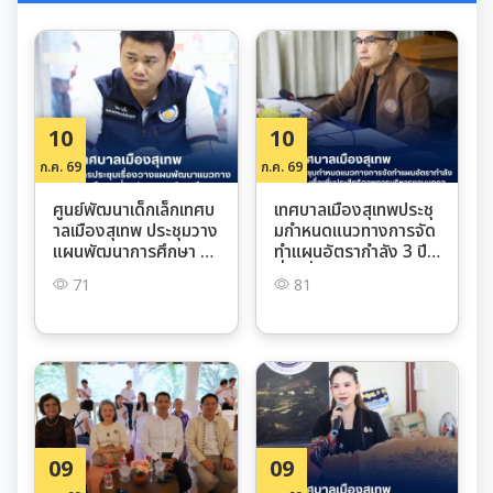
10
10
ก.ค. 69
ก.ค. 69
ศูนย์พัฒนาเด็กเล็กเทศบ
เทศบาลเมืองสุเทพประชุ
าลเมืองสุเทพ ประชุมวาง
มกำหนดแนวทางการจัด
แผนพัฒนาการศึกษา แ
ทำแผนอัตรากำลัง 3 ปี เ
ละพิจารณาหลักสูตรสถา
พื่อเพิ่มประสิทธิภาพการ
71
81
นศึกษายกระดับคุณภาพ
บริหารงานบุคคล
การเรียนรู้ของเด็กและเย
าวชน
09
09