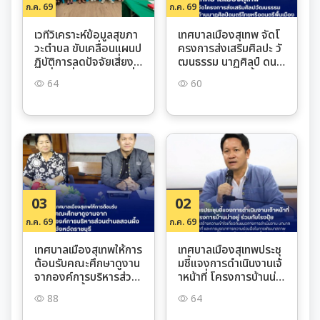
ก.ค. 69
ก.ค. 69
เวทีวิเคราะห์ข้อมูลสุขภา
เทศบาลเมืองสุเทพ จัดโ
วะตำบล ขับเคลื่อนแผนป
ครงการส่งเสริมศิลปะ วั
ฏิบัติการลดปัจจัยเสี่ยง
ฒนธรรม นาฏศิลป์ ดนต
บุหรี่ บุหรี่ไฟฟ้า และเครื่อ
รีไทย และดนตรีพื้นเมือง
64
60
งดื่มแอลกอฮอล์' สู่ชุมช
ประจำปีงบประมาณ 256
นสุขภาวะ
9
03
02
ก.ค. 69
ก.ค. 69
เทศบาลเมืองสุเทพให้การ
เทศบาลเมืองสุเทพประชุ
ต้อนรับคณะศึกษาดูงาน
มชี้แจงการดำเนินงานเจ้
จากองค์การบริหารส่วน
าหน้าที่ โครงการบ้านน่า
ตำบลสวนผึ้ง จังหวัดรา
อยู่ ร่วมกับโรงปุ๋ย
88
64
ชบุรี