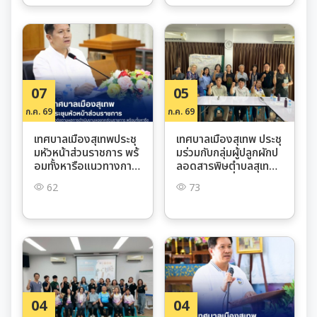
07
05
ก.ค. 69
ก.ค. 69
เทศบาลเมืองสุเทพประชุ
เทศบาลเมืองสุเทพ ประชุ
มหัวหน้าส่วนราชการ พร้
มร่วมกับกลุ่มผู้ปลูกผักป
อมทั้งหารือแนวทางการ
ลอดสารพิษตำบลสุเทพว
ดำเนินงานในช่วงเดือนก
างแผนขับเคลื่อนโครงก
62
73
รกฎาคม 2569
ารพัฒนาและเสริมสร้าง
ความเข้มแข็งสภาอาหาร
ชุมชน
04
04