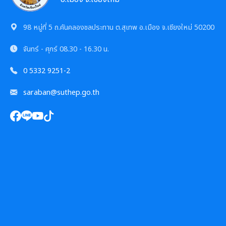
การเสริมสร้างและพัฒนาพนักงาน และข้าราชการท้อง
แผนการบริหารและพัฒนาทรัพยากรบุคคล
แนวปฏิบัติการจัดการเรื่องร้องเรียนการทุจริตฯ
ถิ่น
ความก้าวหน้าการจัดซื้อจัดจ้างหรือการจัดหาพัสดุ
98 หมู่ที่ 5 ถ.คันคลองชลประทาน ต.สุเทพ อ.เมือง จ.เชียงใหม่ 50200
รายงานผลการบริหารและพัฒนาทรัพยากรบุคคล
ข้อมูลสถิติเรื่องร้องเรียนการทุจริตและประพฤติมิชอบ
คลินิกจริยธรรม
ประจำปี
การกำหนดอายุการใช้งานและอัตราค่าเสื่อมราคาสิน
จันทร์ - ศุกร์
08.30 - 16.30 น.
ทรัพย
นโยบายไม่รับของขวัญ
เกร็ดความรู้ที่เกี่ยวข้องในการปฏิบัติงานราชการ
ประมวลจริยธรรมสำหรับเจ้าหน้าที่ของรัฐ
0 5332 9251-2
การมีส่วนร่วมของผู้บริหาร
ผลการคัดเลือกพนักงานผู้มีคุณธรรมจริยธรรม
การขับเคลื่อนจริยธรรม
saraban@suthep.go.th
การเปิดโอกาสให้มีการส่วนร่วมในการดำเนินงานตาม
ซักซ้อมแนวทางปฏิบัติการใช้รถยนต์ของอปท.
องค์กรสุขภาวะ (Happy Workplace)
ภารกิจของหน่วยงาน
รายงานผลการดำเนินการองค์กรสุขภาวะ
การประเมินความเสี่ยงการทุจริต
มติกทจ.เชียงใหม่
รายงานผลการดำเนินการตามแผนบริหารจัดการความ
เสี่ยงการทุจริต
การเสริมสร้างวัฒนธรรมองค์กร