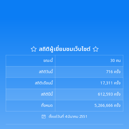
รายงานผลการดำเนินการตามแผนการส่งเสริมวินัย
มาตรการตรวจสอบการใช้ดุลยพินิจ
เจตจำนงสุจริตของผู้บริหาร
เจตจำนงทางการเมืองการต่อต้านการทุจริตของผู้
สถิติผู้เยี่ยมชมเว็บไซต์
บริหาร
ขณะนี้
30
คน
เจตนารมณ์การป้องกันและต่อต้านการทุจริตคอร์ชั่น
สถิติวันนี้
716
ครั้ง
สถิติเดือนนี้
17,311
ครั้ง
การขับเคลื่อนนโยบาย No Gift Policy
สถิติปีนี้
612,593
ครั้ง
ประกาศเจตนารมณ์นโยบาย No Gift Policy
มาตรการส่งเสริมคุณธรรมและความโปร่งใส
ทั้งหมด
5,266,666
ครั้ง
การขับเคลื่อนนโยบาย No Gift Policy จากการปฏิบัติ
การนำผลการประเมิน ITA ไปสู่การพัฒนาองค์กร
ตั้งแต่วันที่ 4 มีนาคม 2551
แผนปฏิบัติการป้องกันการทุจริต
หน้าที่