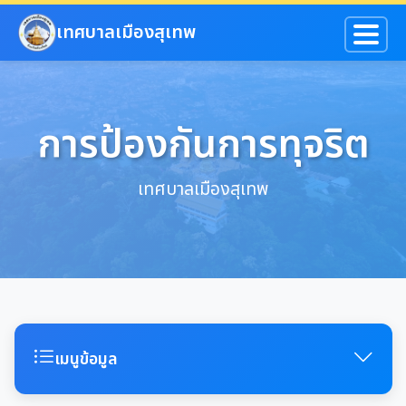
ข้ามไปยังเนื้อหาหลัก
เทศบาลเมืองสุเทพ
การป้องกันการทุจริต
เทศบาลเมืองสุเทพ
เมนูข้อมูล