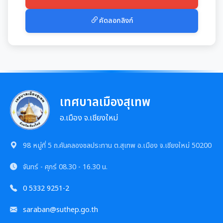
การเสริมสร้างและพัฒนาพนักงาน และข้าราชการท้อง
แผนการบริหารและพัฒนาทรัพยากรบุคคล
แนวปฏิบัติการจัดการเรื่องร้องเรียนการทุจริตฯ
ถิ่น
การขับเคลื่อนนโยบาย No Gift Policy
ความก้าวหน้าการจัดซื้อจัดจ้างหรือการจัดหาพัสดุ
คัดลอกลิงก์
รายงานผลการบริหารและพัฒนาทรัพยากรบุคคล
ข้อมูลสถิติเรื่องร้องเรียนการทุจริตและประพฤติมิชอบ
คลินิกจริยธรรม
ประกาศเจตนารมณ์นโยบาย No Gift Policy
ประจำปี
การกำหนดอายุการใช้งานและอัตราค่าเสื่อมราคาสิน
ทรัพย
นโยบายไม่รับของขวัญ
เกร็ดความรู้ที่เกี่ยวข้องในการปฏิบัติงานราชการ
การขับเคลื่อนนโยบาย No Gift Policy จากการปฏิบัติ
ประมวลจริยธรรมสำหรับเจ้าหน้าที่ของรัฐ
หน้าที่
การมีส่วนร่วมของผู้บริหาร
ผลการคัดเลือกพนักงานผู้มีคุณธรรมจริยธรรม
การขับเคลื่อนจริยธรรม
เทศบาลเมืองสุเทพ
รายงานผลการดำเนินงานตามนโยบาย No Gift
การเปิดโอกาสให้มีการส่วนร่วมในการดำเนินงานตาม
ซักซ้อมแนวทางปฏิบัติการใช้รถยนต์ของอปท.
Policy
องค์กรสุขภาวะ (Happy Workplace)
อ.เมือง จ.เชียงใหม่
ภารกิจของหน่วยงาน
หลักเกณฑ์การรับทรัพย์สินหรือประโยชน์อื่นใดโดย
รายงานผลการดำเนินการองค์กรสุขภาวะ
การประเมินความเสี่ยงการทุจริต
98 หมู่ที่ 5 ถ.คันคลองชลประทาน ต.สุเทพ อ.เมือง จ.เชียงใหม่ 50200
ธรรมจรรยาของเจ้าพนักงานของรัฐ
มติกทจ.เชียงใหม่
จันทร์ - ศุกร์
08.30 - 16.30 น.
รายงานผลการดำเนินการตามแผนบริหารจัดการความ
มาตรการส่งเสริมคุณธรรมและความโปร่งใส
เสี่ยงการทุจริต
0 5332 9251-2
การนำผลการประเมิน ITA ไปสู่การพัฒนาองค์กร
การเสริมสร้างวัฒนธรรมองค์กร
แผนปฏิบัติการป้องกันการทุจริต
saraban@suthep.go.th