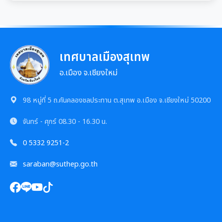
แบบบัญชีรายการที่ดินฯ (ห้องชุด) ภ.ด.ส.4
ศูนย์ข้อมูลข่าวสาร
เอกสารประชาสัมพันธ์การเลือกตั้ง
เอกสารดาวน์โหลด: กองสาธารณสุขและสิ่งแวดล้อม
บัญชีราคาประเมินทุนทรัพย์ที่ดินสิ่งปลูกสร้างภ.ด.ส1
รวบรวมวีดิทัศน์และสื่อประชาสัมพันธ์อาเซียนปี ๒๕๖๒
การเลือกตั้งท้องถิ่น
เอกสารดาวน์โหลด: กองการศึกษาฯ
บัญชีราคาประเมินทุนทรัพย์ (ห้องชุด) ภ.ด.ส.2
เทศบาลเมืองสุเทพ
เอกสารดาวน์โหลด: กองการเจ้าหน้าที่
อ.เมือง จ.เชียงใหม่
งานทะเบียนราษฎร
บัญชีราคาประเมินทุนทรัพย์ ภ.ด.ส.1 และ ภ.ด.ส.2
เอกสารดาวน์โหลด: กองยุทธศาสตร์และงบประมาณ
ประกาศอื่น ๆ
98 หมู่ที่ 5 ถ.คันคลองชลประทาน ต.สุเทพ อ.เมือง จ.เชียงใหม่ 50200
งานรักษาความสะอาดและจัดเก็บมูลฝอย
จันทร์ - ศุกร์
08.30 - 16.30 น.
งานป้องกันและบรรเทาสาธารณภัย
0 5332 9251-2
saraban@suthep.go.th