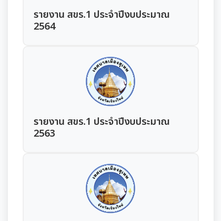
นโยบายไม่รับของขวัญ
การขับเคลื่อนนโยบาย No Gift Policy จากการปฏิบัติ
รายงาน สขร.1 ประจำปีงบประมาณ
ประมวลจริยธรรมสำหรับเจ้าหน้าที่ของรัฐ
การนำผลการประเมิน ITA ไปสู่การพัฒนาองค์กร
แผนปฏิบัติการป้องกันการทุจริต
หน้าที่
2564
การมีส่วนร่วมของผู้บริหาร
การขับเคลื่อนจริยธรรม
รายงานผลการดำเนินการเพื่อส่งเสริมคุณธรรมและ
รายงานผลการดำเนินงานตามนโยบาย No Gift
กฏหมายที่เกี่ยวข้อง
ความโปร่งใสภายในหน่วยงานประจำปี
การเปิดโอกาสให้มีการส่วนร่วมในการดำเนินงานตาม
Policy
องค์กรสุขภาวะ (Happy Workplace)
ภารกิจของหน่วยงาน
มาตรการให้ผู้มีส่วนได้เสียมีส่วนร่วม
รายงานทางการเงิน
หลักเกณฑ์การรับทรัพย์สินหรือประโยชน์อื่นใดโดย
รายงานผลการดำเนินการองค์กรสุขภาวะ
การประเมินความเสี่ยงการทุจริต
ธรรมจรรยาของเจ้าพนักงานของรัฐ
มาตรการส่งเสริมความโปร่งใสในการจัดซื้อ/จ้าง
รายรับ-รายจ่ายประจำเดือน
ข้อมูลการดำเนินงานอื่นๆ
มติกทจ.เชียงใหม่
รายงานผลการดำเนินการตามแผนบริหารจัดการความ
รายงาน สขร.1 ประจำปีงบประมาณ
มาตรการป้องกันการรับสินบน
เสี่ยงการทุจริต
งบแสดงฐานะการเงินประจำปี
2563
รายงานการประเมินประสิทธิภาพของ อปท. (LPA)
รายงานการประชุมต่างๆ
มาตรการเผยแพร่ข้อมูลสาธารณะ
การเสริมสร้างวัฒนธรรมองค์กร
รายงานอื่นๆ
การส่งเสริมคุณธรรมและการป้องกันการทุจริต
รายงานการประชุมพนักงาน
โครงการอนุรักษ์พันธุกรรมพืชฯ
รายงานผลการดำเนินการตามแผนการส่งเสริมวินัย
รายงานผลการตรวจสอบงบการเงิน
การประชุมพิจารณาการทบทวน เทศบัญญัติเทศบาล
งานที่ 1 งานปกปักทรัพยากรท้องถิ่น
การบริหารจัดการสิ่งแวดล้อม
มาตรการตรวจสอบการใช้ดุลยพินิจ
งานที่ 2 การสำรวจเก็บข้อมูลทรัพยากรท้องถิ่น