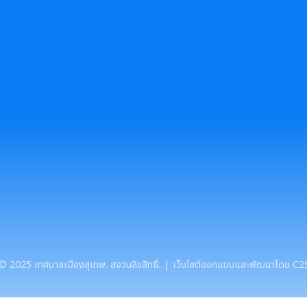
©
2025
เทศบาลเมืองสุเทพ. สงวนลิขสิทธิ์. | เว็บไซต์ออกแบบและพัฒนาโดย C2