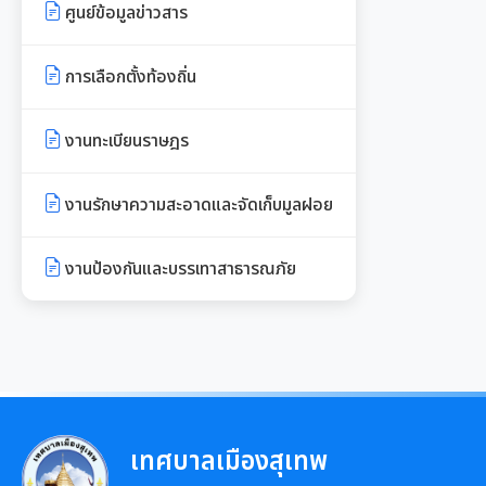
ศูนย์ข้อมูลข่าวสาร
ภ.ด.ส.4
เอกสารดาวน์โหลด: กองสาธารณสุข
เอกสารประชาสัมพันธ์การเลือกตั้ง
และสิ่งแวดล้อม
บัญชีราคาประเมินทุนทรัพย์ที่ดินสิ่ง
การเลือกตั้งท้องถิ่น
ปลูกสร้างภ.ด.ส1
รวบรวมวีดิทัศน์และสื่อ
เอกสารดาวน์โหลด: กองการศึกษาฯ
ประชาสัมพันธ์อาเซียนปี ๒๕๖๒
งานทะเบียนราษฎร
บัญชีราคาประเมินทุนทรัพย์ (ห้อง
เอกสารดาวน์โหลด: กองการเจ้า
ชุด) ภ.ด.ส.2
หน้าที่
งานรักษาความสะอาดและจัดเก็บมูลฝอย
บัญชีราคาประเมินทุนทรัพย์ ภ.ด.ส.1
เอกสารดาวน์โหลด: กองยุทธศาสตร์
และ ภ.ด.ส.2
งานป้องกันและบรรเทาสาธารณภัย
และงบประมาณ
ประกาศอื่น ๆ
เทศบาลเมืองสุเทพ