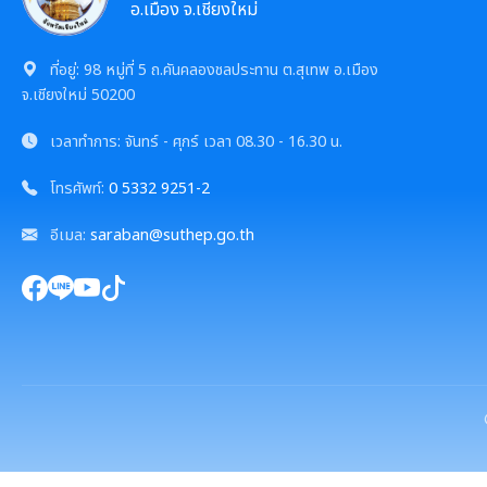
อ.เมือง จ.เชียงใหม่
ที่อยู่:
98 หมู่ที่ 5 ถ.คันคลองชลประทาน ต.สุเทพ อ.เมือง
จ.เชียงใหม่ 50200
เวลาทำการ:
จันทร์ - ศุกร์
เวลา
08.30 - 16.30 น.
โทรศัพท์:
0 5332 9251-2
อีเมล:
saraban@suthep.go.th