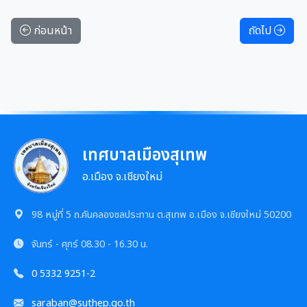
ก่อนหน้า
ถัดไป
เทศบาลเมืองสุเทพ
อ.เมือง จ.เชียงใหม่
98 หมู่ที่ 5 ถ.คันคลองชลประทาน ต.สุเทพ อ.เมือง จ.เชียงใหม่ 50200
จันทร์ - ศุกร์
08.30 - 16.30 น.
0 5332 9251-2
saraban@suthep.go.th