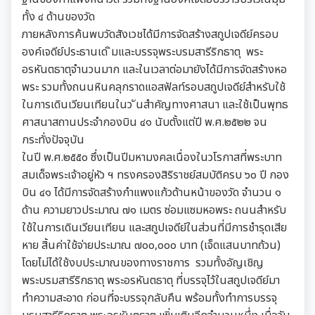
ทั้ง ๔ ด้านของวัด
ภายหลังการค้นพบวัดสังเวชได้มีการจัดสร้างสถูปเจดีย์ครอบ
องค์เจดีย์ประธานเด ิมและบรรจุพระบรมสารีริกธาตุ พระ
อรหันตธาตุจำนวนมาก และในเวลาต่อมายังได้มีการจัดสร้างหอ
พระ รวมทั้งถนนหินคลุกราดแอสฟัลท์รอบสถูปเจดีย์สำหรับใช้
ในการเดินเวียนเทียนในว ันสำคัญทางศาสนา และใช้เป็นพุทธ
ศาสนาสถานประจำกองบิน ๔๑ นับตั้งแต่ปี พ.ศ.๒๕๒๒ จน
กระทั่งปัจจุบัน
ในปี พ.ศ.๒๕๕๐ ซึ่งเป็นปีมหามงคลเนื่องในวโรกาสที่พระบาท
สมเด็จพระเจ้าอยู่หัว ฯ ทรงครองสิริราชย์สมบัติครบ ๖๐ ปี กอง
บิน ๔๑ ได้มีการจัดสร้างกำแพงแก้วด้านหน้าของวัด จำนวน ๑
ด้าน ความยาวประมาณ ๗๑ เมตร ซ่อมแซมหอพระ ถนนสำหรับ
ใช้ในการเดินเวียนเทียน และสถูปเจดีย์ในส่วนที่มีการชำรุดเสีย
หาย สิ้นค่าใช้จ่ายประมาณ ๗๐๐,๐๐๐ บาท (เจ็ดแสนบาทถ้วน)
โดยไม่ได้ใช้งบประมาณของทางราชการ รวมทั้งอัญเชิญ
พระบรมสารีริกธาตุ พระอรหันตธาตุ ที่บรรจุไว้ในสถูปเจดีย์มา
ทำความสะอาด ก่อนที่จะบรรจุกลับคืน พร้อมทั้งทำการบรรจุ