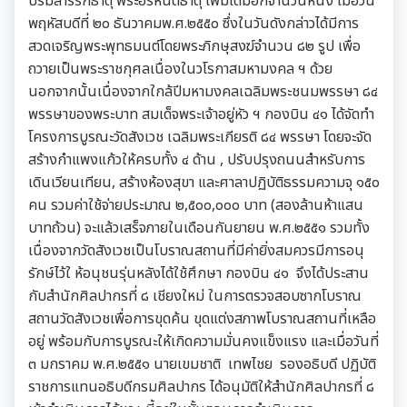
บรมสารีริกธาตุ พระอรหันตธาตุ เพิ่มเติมอีกจำนวนหนึ่ง เมื่อวัน
พฤหัสบดีที่ ๒๐ ธันวาคมพ.ศ.๒๕๕๐ ซึ่งในวันดังกล่าวได้มีการ
สวดเจริญพระพุทธมนต์โดยพระภิกษุสงฆ์จำนวน ๘๒ รูป เพื่อ
ถวายเป็นพระราชกุศลเนื่องในวโรกาสมหามงคล ฯ ด้วย
นอกจากนั้นเนื่องจากใกล้ปีมหามงคลเฉลิมพระชนมพรรษา ๘๔
พรรษาของพระบาท สมเด็จพระเจ้าอยู่หัว ฯ กองบิน ๔๑ ได้จัดทำ
โครงการบูรณะวัดสังเวช เฉลิมพระเกียรติ ๘๔ พรรษา โดยจะจัด
สร้างกำแพงแก้วให้ครบทั้ง ๔ ด้าน , ปรับปรุงถนนสำหรับการ
เดินเวียนเทียน, สร้างห้องสุขา และศาลาปฏิบัติธรรมความจุ ๑๕๐
คน รวมค่าใช้จ่ายประมาณ ๒,๕๐๐,๐๐๐ บาท (สองล้านห้าแสน
บาทถ้วน) จะแล้วเสร็จภายในเดือนกันยายน พ.ศ.๒๕๕๑ รวมทั้ง
เนื่องจากวัดสังเวชเป็นโบราณสถานที่มีค่ายิ่งสมควรมีการอนุ
รักษ์ไว้ใ ห้อนุชนรุ่นหลังได้ใช้ศึกษา กองบิน ๔๑ จึงได้ประสาน
กับสำนักศิลปากรที่ ๘ เชียงใหม่ ในการตรวจสอบซากโบราณ
สถานวัดสังเวชเพื่อการขุดค้น ขุดแต่งสภาพโบราณสถานที่เหลือ
อยู่ พร้อมกับการบูรณะให้เกิดความมั่นคงแข็งแรง และเมื่อวันที่
๓ มกราคม พ.ศ.๒๕๕๑ นายเขมชาติ เทพไชย รองอธิบดี ปฏิบัติ
ราชการแทนอธิบดีกรมศิลปากร ได้อนุมัติให้สำนักศิลปากรที่ ๘