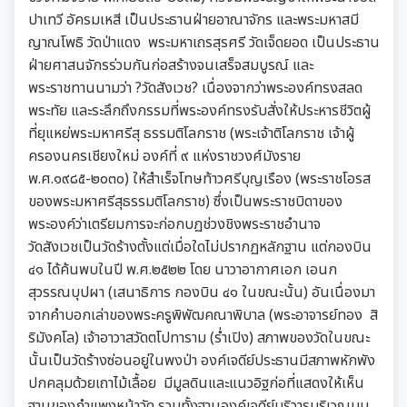
ปาเทวี อัครมเหสี เป็นประธานฝ่ายอาณาจักร และพระมหาสมี
ญาณโพธิ วัดป่าแดง พระมหาเถรสุรศรี วัดเจ็ดยอด เป็นประธาน
ฝ่ายศาสนจักรร่วมกันก่อสร้างจนเสร็จสมบูรณ์ และ
พระราชทานนามว่า ?วัดสังเวช? เนื่องจากว่าพระองค์ทรงสลด
พระทัย และระลึกถึงกรรมที่พระองค์ทรงรับสั่งให้ประหารชีวิตผู้
ที่ยุแหย่พระมหาศรีสุ ธรรมติโลกราช (พระเจ้าติโลกราช เจ้าผู้
ครองนครเชียงใหม่ องค์ที่ ๙ แห่งราชวงศ์มังราย
พ.ศ.๑๙๘๕-๒๐๓๐) ให้สำเร็จโทษท้าวศรีบุญเรือง (พระราชโอรส
ของพระมหาศรีสุธรรมติโลกราช) ซึ่งเป็นพระราชบิดาของ
พระองค์ว่าเตรียมการจะก่อกบฏช่วงชิงพระราชอำนาจ
วัดสังเวชเป็นวัดร้างตั้งแต่เมื่อใดไม่ปรากฏหลักฐาน แต่กองบิน
๔๑ ได้ค้นพบในปี พ.ศ.๒๕๒๒ โดย นาวาอากาศเอก เอนก
สุวรรณบุปผา (เสนาธิการ กองบิน ๔๑ ในขณะนั้น) อันเนื่องมา
จากคำบอกเล่าของพระครูพิพัฒคณาพิบาล (พระอาจารย์ทอง สิ
ริมังคโล) เจ้าอาวาสวัดตโปทาราม (ร่ำเปิง) สภาพของวัดในขณะ
นั้นเป็นวัดร้างซ่อนอยู่ในพงป่า องค์เจดีย์ประธานมีสภาพหักพัง
ปกคลุมด้วยเถาไม้เลื้อย มีมูลดินและแนวอิฐก่อที่แสดงให้เห็น
ฐานของกำแพงหน้าวัด รวมทั้งฐานองค์เจดีย์บริวารบริเวณมุม