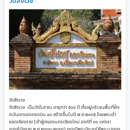
วัดสังเวช
วัดสังเวช
วัดสังเวช เป็นวัดโบราณ อายุกว่า ๕๐๐ ปี ตั้งอยู่บริเวณพื้นที่ฝั่ง
ตะวันตกของกองบิน ๔๑ สร้างขึ้นในปี พ.ศ.๒๐๓๕ โดยพระเจ้า
ยอดเชียงราย (เจ้าผู้ครองนครเชียงใหม่ องค์ที่ ๑๐ แห่งรา
ชวงศ์มังราย พ.ศ.๒๐๓๐-๒๐๓๘) ทรงมีพระบัญชาให้พระนางอต