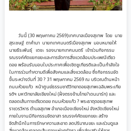
วันนี้ (30 พฤษภาคม 2569)เทศบาลเมืองสุเทพ  โดย  นาย
สุรเชษฐ์  ตาคำมา  นายกเทศมนตรีเมืองสุเทพ  มอบหมายให้  
นายธีระพันธุ์   เตชะ  รองนายกเทศมนตรี  เข้าร่วมกิจกรรม
รณรงค์คัดแยกขยะและการจัดการสิ่งแวดล้อมประเพณีเตียว
ดอย พร้อมรับมอบใบประกาศเพื่อเชิดชูเกียรติและเป็นกำลังใจ
ในการร่วมทำความดีเพื่อสังคมและสิ่งแวดล้อม ซึ่งกิจกรรมจัด
ขึ้นระหว่างวันที่ 30 ? 31 พฤษภาคม 2569 ณ บริเวณด้านหน้า
ถนนห้วยแก้ว  หน้าศูนย์ธรรมชาติวิทยาดอยสุเทพเฉลิมพระเกีย
รติฯ มหาวิทยาลัยเชียงใหม่ (ฝั่งตรงข้ามไทย?เดนมาร์ก) และ
ตลอดเส้นทางเตียวดอย ถนนห้วยแก้ว ? พระธาตุดอยสุเทพ
ราชวรวิหาร ตำบลสุเทพ อำเภอเมืองเชียงใหม่ จังหวัดเชียงใหม่ 
ภายในงานมีกิจกรรมจิตอาสา รณรงค์คัดแยกขยะ สร้าง
จิตสำนึกในการรักษาความสะอาด ลดปริมาณขยะ และร่วมดูแล
สิ่งแวดล้อมตลอดเส้นทางแห่งศรัทธา เพื่อส่งเสริมให้การ