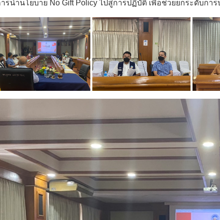
ารนำนโยบาย No Gift Policy ไปสู่การปฏิบัติ เพื่อช่วยยกระดับกา