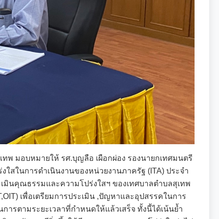
ุเทพ มอบหมายให้ รศ.บุญลือ เผือกผ่อง รองนายกเทศมนตรี
งใสในการดำเนินงานของหน่วยงานภาครัฐ (ITA) ประจำ
ะเมินคุณธรรมและความโปร่งใสฯ ของเทศบาลตำบลสุเทพ
EIT,OIT) เพื่อเตรียมการประเมิน ,ปัญหาและอุปสรรคในการ
ินการตามระยะเวลาที่กำหนดให้แล้วเสร็จ ทั้งนี้ได้เน้นย้ำ