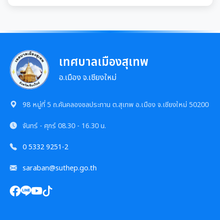
รายงานผลการดำเนินการตามแผนการส่งเสริมวินัย
มาตรการตรวจสอบการใช้ดุลยพินิจ
เจตจำนงสุจริตของผู้บริหาร
เทศบาลเมืองสุเทพ
อ.เมือง จ.เชียงใหม่
เจตจำนงทางการเมืองการต่อต้านการทุจริตของผู้
บริหาร
98 หมู่ที่ 5 ถ.คันคลองชลประทาน ต.สุเทพ อ.เมือง จ.เชียงใหม่ 50200
เจตนารมณ์การป้องกันและต่อต้านการทุจริตคอร์ชั่น
จันทร์ - ศุกร์
08.30 - 16.30 น.
การขับเคลื่อนนโยบาย No Gift Policy
0 5332 9251-2
saraban@suthep.go.th
ประกาศเจตนารมณ์นโยบาย No Gift Policy
มาตรการส่งเสริมคุณธรรมและความโปร่งใส
การขับเคลื่อนนโยบาย No Gift Policy จากการปฏิบัติ
การนำผลการประเมิน ITA ไปสู่การพัฒนาองค์กร
แผนปฏิบัติการป้องกันการทุจริต
หน้าที่