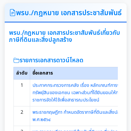
ITA
พรบ./กฎหมาย เอกสารประชาสัมพันธ์
คำแถลงนโยบายนายกเทศมนตรีเมืองสุเทพ
พรบ./กฎหมาย เอกสารประชาสัมพันธ์เกี่ยวกับ
ภาษีที่ดินและสิ่งปลูกสร้าง
ข้อมูลทั่วไปเกี่ยวกับเทศบาล
ประวัติความเป็นมา
แผนพัฒนาท้องถิ่น
รายการเอกสารดาวน์โหลด
อำนาจหน้าที่ของเทศบาล
ลำดับ
ชื่อเอกสาร
แผนการดำเนินงาน
1
ประกาศกระทรวงการคลัง เรื่อง หลักเกณฑ์การพิจารณ
แผนดำเนินงานประจำปี
รายงานการติดตามและประเมินผลแผนพัฒนาท้องถิ่น
ทรัพยฺ์สินของเอกชน เฉพาะส่วนที่ได้ยินยอมให้ทาง
ประจำปี
ราชการจัดให้ใช้เพื่อสาธารณประโยชน์
รายงานการกำกับติดตามการดำเนินงานประจำปีรอบ 6
เดือน
2
พระราชกฤษฎีกา กำหนดอัตราภาษีที่ดินและสิ่งปลูกสร้า
คู่มือหรือมาตรฐานการปฏิบัติงาน
พ.ศ.๒๕๖๔
รายงานผลการดำเนินงานประจำปี