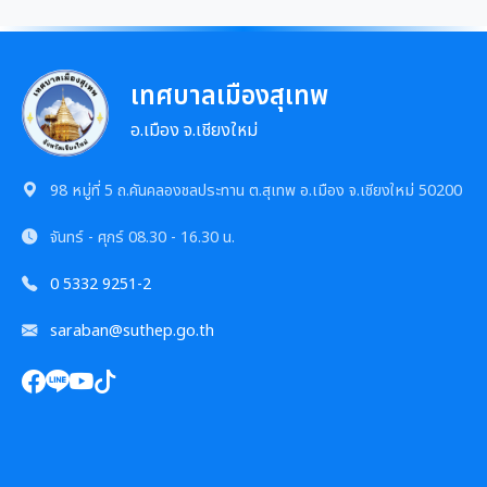
การเสริมสร้างและพัฒนาพนักงาน และข้าราชการท้อง
ถิ่น
ความก้าวหน้าการจัดซื้อจัดจ้างหรือการจัดหาพัสดุ
คลินิกจริยธรรม
เทศบาลเมืองสุเทพ
การกำหนดอายุการใช้งานและอัตราค่าเสื่อมราคาสิน
ทรัพย
อ.เมือง จ.เชียงใหม่
เกร็ดความรู้ที่เกี่ยวข้องในการปฏิบัติงานราชการ
แผนอัตรากำลัง 3 ปี
ผลการคัดเลือกพนักงานผู้มีคุณธรรมจริยธรรม
98 หมู่ที่ 5 ถ.คันคลองชลประทาน ต.สุเทพ อ.เมือง จ.เชียงใหม่ 50200
จันทร์ - ศุกร์
08.30 - 16.30 น.
ซักซ้อมแนวทางปฏิบัติการใช้รถยนต์ของอปท.
การบริหารและพัฒนาทรัพยากรบุคคล
0 5332 9251-2
หลักเกณฑ์การบริหารและพัฒนาทรัพยากรบุคคล
การป้องกันการทุจริต
saraban@suthep.go.th
แผนการบริหารและพัฒนาทรัพยากรบุคคล
แนวปฏิบัติการจัดการเรื่องร้องเรียนการทุจริตฯ
การขับเคลื่อนนโยบาย No Gift Policy
รายงานผลการบริหารและพัฒนาทรัพยากรบุคคล
ข้อมูลสถิติเรื่องร้องเรียนการทุจริตและประพฤติมิชอบ
ประกาศเจตนารมณ์นโยบาย No Gift Policy
ประจำปี
มาตรการส่งเสริมคุณธรรมและความโปร่งใส
นโยบายไม่รับของขวัญ