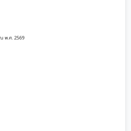
ณ พ.ศ. 2569