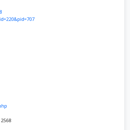
8
&id=220&pid=707
.php
. 2568