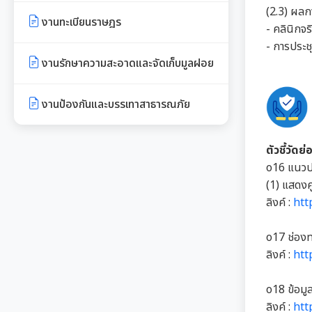
เอกสารดาวน์โหลด: กองการศึกษาฯ
(2.3) ผลก
ประชาสัมพันธ์อาเซียนปี ๒๕๖๒
งานทะเบียนราษฎร
บัญชีราคาประเมินทุนทรัพย์ (ห้อง
- คลินิกจ
เอกสารดาวน์โหลด: กองการเจ้า
ชุด) ภ.ด.ส.2
- การประช
หน้าที่
งานรักษาความสะอาดและจัดเก็บมูลฝอย
บัญชีราคาประเมินทุนทรัพย์ ภ.ด.ส.1
เอกสารดาวน์โหลด: กองยุทธศาสตร์
และ ภ.ด.ส.2
งานป้องกันและบรรเทาสาธารณภัย
และงบประมาณ
ประกาศอื่น ๆ
ตัวชี้วัดย
o16 แนวปฏ
(1) แสดงคู
ลิงค์ :
htt
o17 ช่องท
ลิงค์ :
htt
o18 ข้อมู
ลิงค์ :
htt