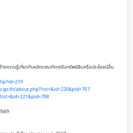
งความรู้เกี่ยวกับหลักเกณฑ์การรับทรัพย์สินหรือประโยชน์อื่น
php?id=219
p.go.th/about.php?list=&id=220&pid=707
?list=&id=221&pid=708
 2569