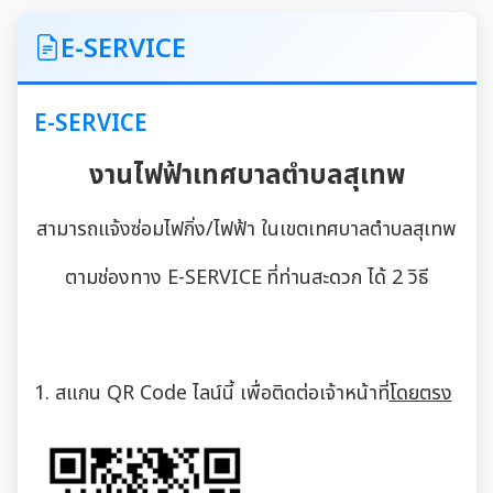
ITA
E-SERVICE
คำแถลงนโยบายนายกเทศมนตรีเมืองสุเทพ
E-SERVICE
ข้อมูลทั่วไปเกี่ยวกับเทศบาล
งานไฟฟ้าเทศบาลตำบลสุเทพ
ประวัติความเป็นมา
แผนพัฒนาท้องถิ่น
สามารถแจ้งซ่อมไฟกิ่ง/ไฟฟ้า ในเขตเทศบาลตำบลสุเทพ
อำนาจหน้าที่ของเทศบาล
ตามช่องทาง
E-SERVICE
ที่ท่านสะดวก ได้ 2 วิธี
แผนการดำเนินงาน
แผนดำเนินงานประจำปี
รายงานการติดตามและประเมินผลแผนพัฒนาท้องถิ่น
ประจำปี
รายงานการกำกับติดตามการดำเนินงานประจำปีรอบ 6
1. สแกน QR Code
ไลน์นี้ เพื่อติดต่อเจ้าหน้าที่
โดยตรง
เดือน
คู่มือหรือมาตรฐานการปฏิบัติงาน
รายงานผลการดำเนินงานประจำปี