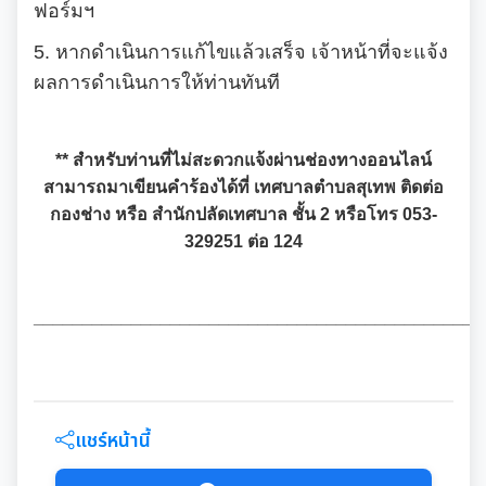
บัญชีราคาประเมินทุนทรัพย์ (ห้องชุด) ภ.ด.ส.2
ฟอร์มฯ
เอกสารดาวน์โหลด: กองการเจ้าหน้าที่
งานทะเบียนราษฎร
5. หากดำเนินการแก้ไขแล้วเสร็จ เจ้าหน้าที่จะแจ้ง
บัญชีราคาประเมินทุนทรัพย์ ภ.ด.ส.1 และ ภ.ด.ส.2
ผลการดำเนินการให้ท่านทันที
เอกสารดาวน์โหลด: กองยุทธศาสตร์และงบประมาณ
ประกาศอื่น ๆ
งานรักษาความสะอาดและจัดเก็บมูลฝอย
** สำหรับท่านที่ไม่สะดวกแจ้งผ่านช่องทางออนไลน์
งานป้องกันและบรรเทาสาธารณภัย
สามารถมาเขียนคำร้องได้ที่ เทศบาลตำบลสุเทพ ติดต่อ
กองช่าง หรือ สำนักปลัดเทศบาล ชั้น 2 หรือโทร 053-
329251 ต่อ 124
______________________________________________
แชร์หน้านี้