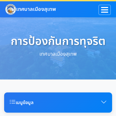
ข้ามไปยังเนื้อหาหลัก
เทศบาลเมืองสุเทพ
การป้องกันการทุจริต
เทศบาลเมืองสุเทพ
เมนูข้อมูล