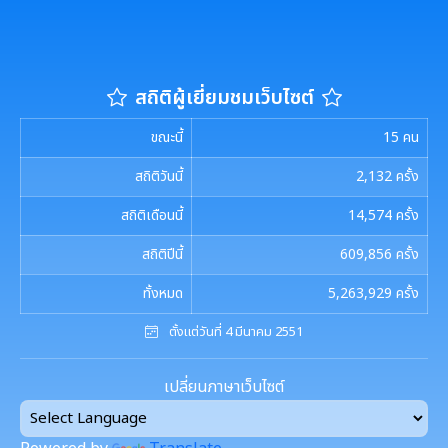
รายงานผลการดำเนินการตามแผนการส่งเสริมวินัย
มาตรการตรวจสอบการใช้ดุลยพินิจ
สถิติผู้เยี่ยมชมเว็บไซต์
เจตจำนงสุจริตของผู้บริหาร
ขณะนี้
15
คน
เจตจำนงทางการเมืองการต่อต้านการทุจริตของผู้
สถิติวันนี้
2,132
ครั้ง
บริหาร
สถิติเดือนนี้
14,574
ครั้ง
เจตนารมณ์การป้องกันและต่อต้านการทุจริตคอร์ชั่น
สถิติปีนี้
609,856
ครั้ง
การขับเคลื่อนนโยบาย No Gift Policy
ทั้งหมด
5,263,929
ครั้ง
ตั้งแต่วันที่ 4 มีนาคม 2551
ประกาศเจตนารมณ์นโยบาย No Gift Policy
มาตรการส่งเสริมคุณธรรมและความโปร่งใส
เปลี่ยนภาษาเว็บไซต์
การขับเคลื่อนนโยบาย No Gift Policy จากการปฏิบัติ
การนำผลการประเมิน ITA ไปสู่การพัฒนาองค์กร
แผนปฏิบัติการป้องกันการทุจริต
หน้าที่