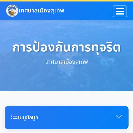
ข้ามไปยังเนื้อหาหลัก
เทศบาลเมืองสุเทพ
การป้องกันการทุจริต
เทศบาลเมืองสุเทพ
เมนูข้อมูล