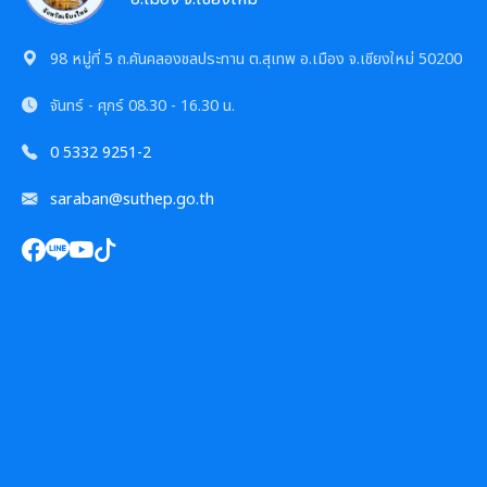
การเสริมสร้างและพัฒนาพนักงาน และข้าราชการท้อง
แผนการบริหารและพัฒนาทรัพยากรบุคคล
แนวปฏิบัติการจัดการเรื่องร้องเรียนการทุจริตฯ
ถิ่น
ความก้าวหน้าการจัดซื้อจัดจ้างหรือการจัดหาพัสดุ
98 หมู่ที่ 5 ถ.คันคลองชลประทาน ต.สุเทพ อ.เมือง จ.เชียงใหม่ 50200
รายงานผลการบริหารและพัฒนาทรัพยากรบุคคล
ข้อมูลสถิติเรื่องร้องเรียนการทุจริตและประพฤติมิชอบ
คลินิกจริยธรรม
ประจำปี
การกำหนดอายุการใช้งานและอัตราค่าเสื่อมราคาสิน
จันทร์ - ศุกร์
08.30 - 16.30 น.
ทรัพย
นโยบายไม่รับของขวัญ
เกร็ดความรู้ที่เกี่ยวข้องในการปฏิบัติงานราชการ
ประมวลจริยธรรมสำหรับเจ้าหน้าที่ของรัฐ
0 5332 9251-2
การมีส่วนร่วมของผู้บริหาร
ผลการคัดเลือกพนักงานผู้มีคุณธรรมจริยธรรม
การขับเคลื่อนจริยธรรม
saraban@suthep.go.th
การเปิดโอกาสให้มีการส่วนร่วมในการดำเนินงานตาม
ซักซ้อมแนวทางปฏิบัติการใช้รถยนต์ของอปท.
องค์กรสุขภาวะ (Happy Workplace)
ภารกิจของหน่วยงาน
รายงานผลการดำเนินการองค์กรสุขภาวะ
การประเมินความเสี่ยงการทุจริต
มติกทจ.เชียงใหม่
รายงานผลการดำเนินการตามแผนบริหารจัดการความ
เสี่ยงการทุจริต
การเสริมสร้างวัฒนธรรมองค์กร