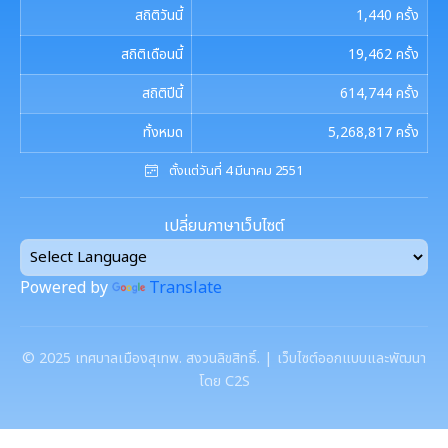
รายงานผลการดำเนินการตามแผนการส่งเสริมวินัย
รายงานผลการตรวจสอบงบการเงิน
สถิติวันนี้
1,440
ครั้ง
การประชุมพิจารณาการทบทวน เทศบัญญัติเทศบาล
งานที่ 1 งานปกปักทรัพยากรท้องถิ่น
สถิติเดือนนี้
19,462
ครั้ง
มาตรการตรวจสอบการใช้ดุลยพินิจ
งานที่ 2 การสำรวจเก็บข้อมูลทรัพยากรท้องถิ่น
สถิติปีนี้
614,744
ครั้ง
เจตจำนงสุจริตของผู้บริหาร
ทั้งหมด
5,268,817
ครั้ง
งานที่ 3 งานปลูกปักรักษาทรัพยากรท้องถิ่น
เจตจำนงทางการเมืองการต่อต้านการทุจริตของผู้
ตั้งแต่วันที่ 4 มีนาคม 2551
บริหาร
งานที่ 5 งานศูนย์ข้อมูลทรัพยากรท้องถิ่น
เปลี่ยนภาษาเว็บไซต์
เจตนารมณ์การป้องกันและต่อต้านการทุจริตคอร์ชั่น
งานที่ 4 อนุรักษ์และใช้ประโยชน์จากทรัพยากรท้อง
ถิ่น
Powered by
Translate
งานที่ 6 สนับสนุนในการอนุรักษ์และจัดทำฐาน
ทรัพยากร
©
2025
เทศบาลเมืองสุเทพ. สงวนลิขสิทธิ์. | เว็บไซต์ออกแบบและพัฒนา
โดย C2S
การจัดการพื้นที่สีเขียวในเมือง
การบริหารจัดการสิ่งแวดล้อม