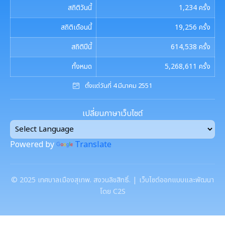
รายงานผลการดำเนินการตามแผนการส่งเสริมวินัย
รายงานผลการตรวจสอบงบการเงิน
สถิติวันนี้
1,234
ครั้ง
การประชุมพิจารณาการทบทวน เทศบัญญัติเทศบาล
งานที่ 1 งานปกปักทรัพยากรท้องถิ่น
สถิติเดือนนี้
19,256
ครั้ง
มาตรการตรวจสอบการใช้ดุลยพินิจ
งานที่ 2 การสำรวจเก็บข้อมูลทรัพยากรท้องถิ่น
สถิติปีนี้
614,538
ครั้ง
เจตจำนงสุจริตของผู้บริหาร
ทั้งหมด
5,268,611
ครั้ง
งานที่ 3 งานปลูกปักรักษาทรัพยากรท้องถิ่น
เจตจำนงทางการเมืองการต่อต้านการทุจริตของผู้
ตั้งแต่วันที่ 4 มีนาคม 2551
บริหาร
งานที่ 5 งานศูนย์ข้อมูลทรัพยากรท้องถิ่น
เปลี่ยนภาษาเว็บไซต์
เจตนารมณ์การป้องกันและต่อต้านการทุจริตคอร์ชั่น
งานที่ 4 อนุรักษ์และใช้ประโยชน์จากทรัพยากรท้องถิ่น
Powered by
Translate
งานที่ 6 สนับสนุนในการอนุรักษ์และจัดทำฐาน
ทรัพยากร
©
2025
เทศบาลเมืองสุเทพ. สงวนลิขสิทธิ์. | เว็บไซต์ออกแบบและพัฒนา
การจัดการพื้นที่สีเขียวในเมือง
โดย C2S
การบริหารจัดการสิ่งแวดล้อม