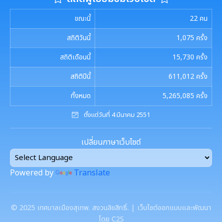
ขณะนี้
22
คน
สถิติวันนี้
1,075
ครั้ง
สถิติเดือนนี้
15,730
ครั้ง
สถิติปีนี้
611,012
ครั้ง
ทั้งหมด
5,265,085
ครั้ง
ตั้งแต่วันที่ 4 มีนาคม 2551
เปลี่ยนภาษาเว็บไซต์
Powered by
Translate
©
2025
เทศบาลเมืองสุเทพ. สงวนลิขสิทธิ์. | เว็บไซต์ออกแบบและพัฒนา
โดย C2S